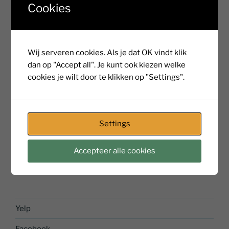
Cookies
han@homrighausen.nl
Wij serveren cookies. Als je dat OK vindt klik
BEHEER STAMBOOM HOMRI(N)GHAUSEN
dan op "Accept all". Je kunt ook kiezen welke
Martin Homrighausen
cookies je wilt door te klikken op "Settings".
Mekkelholtsweg 21
7523 DB Enschede
martin@homrighausen.nl
Settings
en
Accepteer alle cookies
Han Homrighausen
Yelp
Facebook