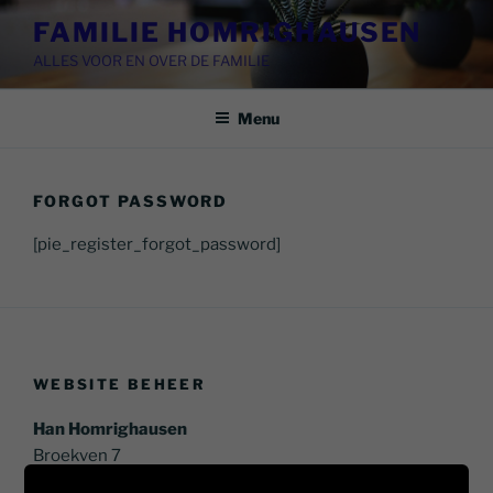
Ga
FAMILIE HOMRIGHAUSEN
naar
ALLES VOOR EN OVER DE FAMILIE
de
inhoud
Menu
FORGOT PASSWORD
[pie_register_forgot_password]
WEBSITE BEHEER
Han Homrighausen
Broekven 7
7534 NK Enschede