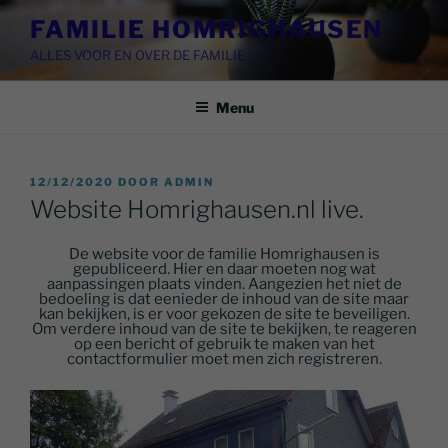
Ga
FAMILIE HOMRIGHAUSEN
naar
ALLES VOOR EN OVER DE FAMILIE
de
inhoud
Menu
GEPLAATST
12/12/2020
DOOR
ADMIN
OP
Website Homrighausen.nl live.
De website voor de familie Homrighausen is
gepubliceerd. Hier en daar moeten nog wat
aanpassingen plaats vinden. Aangezien het niet de
bedoeling is dat eenieder de inhoud van de site maar
kan bekijken, is er voor gekozen de site te beveiligen.
Om verdere inhoud van de site te bekijken, te reageren
op een bericht of gebruik te maken van het
contactformulier moet men zich registreren.