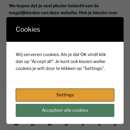
We hopen dat je veel plezier beleefd aan de
mogelijkheden van deze website. Heb je ideeën voor
de website, geef ze dan door.
Cookies
CONTACT
Wij serveren cookies. Als je dat OK vindt klik
Voor contact m.b.t. de website of het aanleveren van
dan op "Accept all". Je kunt ook kiezen welke
genealogische gegevens verzoeken we je het
cookies je wilt door te klikken op "Settings".
contactformulier
in te vullen, we zullen dan zo snel
mogelijk reageren.
Settings
BERICHTEN KALENDER
Accepteer alle cookies
december 2020
M
D
W
D
V
Z
Z