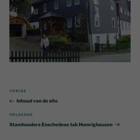
Bericht
Vorig
VORIGE
navigatie
bericht
Inhoud van de site
Volgend
VOLGENDE
bericht
Stamhouders Enschedese tak Homrighausen