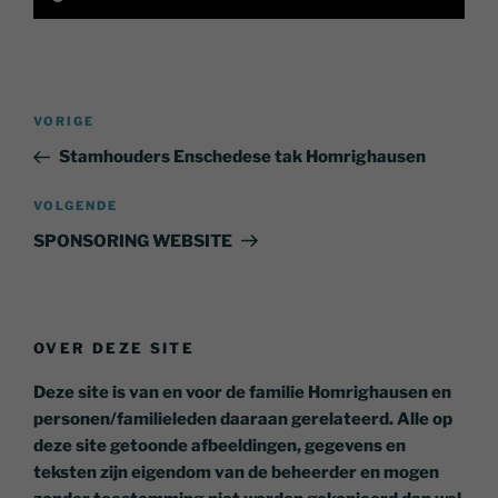
Bericht
Vorig
VORIGE
navigatie
bericht
Stamhouders Enschedese tak Homrighausen
Volgend
VOLGENDE
bericht
SPONSORING WEBSITE
OVER DEZE SITE
Deze site is van en voor de familie Homrighausen en
personen/familieleden daaraan gerelateerd. Alle op
deze site getoonde afbeeldingen, gegevens en
teksten zijn eigendom van de beheerder en mogen